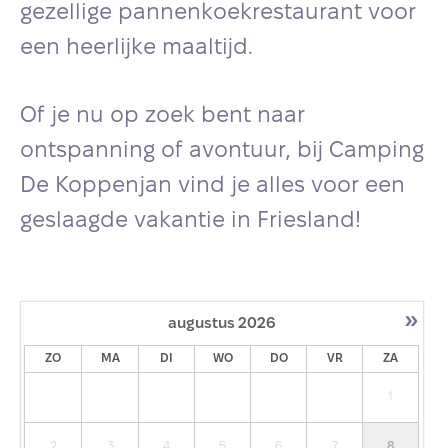
gezellige pannenkoekrestaurant voor
een heerlijke maaltijd.
Of je nu op zoek bent naar
ontspanning of avontuur, bij Camping
De Koppenjan vind je alles voor een
geslaagde vakantie in Friesland!
»
augustus
2026
ZO
MA
DI
WO
DO
VR
ZA
1
2
3
4
5
6
7
8