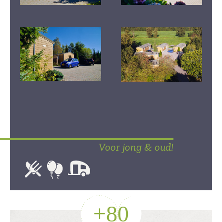
Voor jong & oud!
+
80