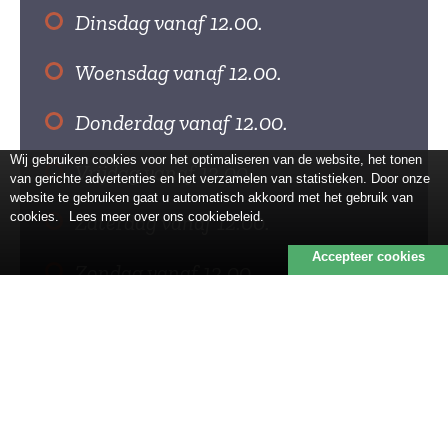
Dinsdag vanaf 12.00.
Woensdag vanaf 12.00.
Donderdag vanaf 12.00.
Wij gebruiken cookies voor het optimaliseren van de website, het tonen
Vrijdag vanaf 12.00.
van gerichte advertenties en het verzamelen van statistieken. Door onze
website te gebruiken gaat u automatisch akkoord met het gebruik van
cookies.
Lees meer over ons cookiebeleid.
Zaterdag vanaf 12.00.
Accepteer cookies
Zondag vanaf 12.00.
Wil je zeker zijn van een plekje?
Reserveer een tafel!