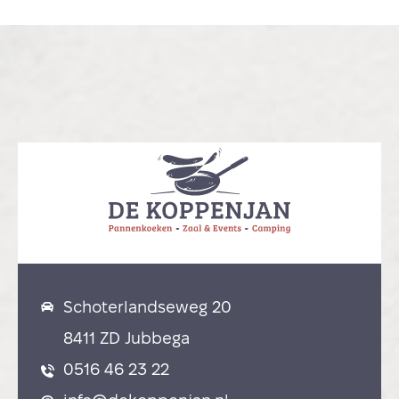
Nieuws & acties
Onze Pipowagens
Oude wereld spelen
Onze gasten
Plattegrond de Koppenjan
Veelgestelde vragen
Contact
Schoterlandseweg 20
8411 ZD Jubbega
0516 46 23 22